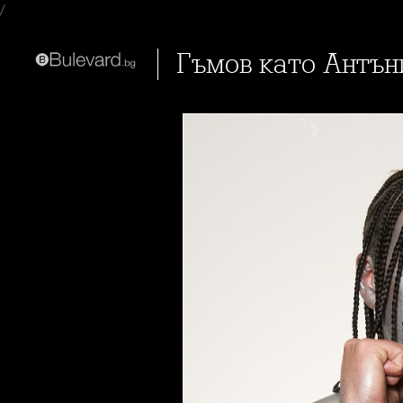
/
Гъмов като Антъ