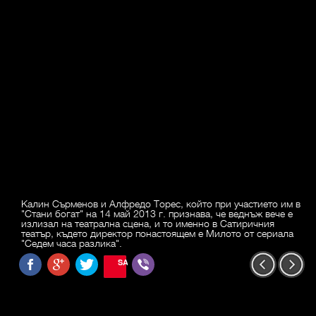
Калин Сърменов и Алфредо Торес, който при участието им в
"Стани богат" на 14 май 2013 г. признава, че веднъж вече е
излизал на театрална сцена, и то именно в Сатиричния
театър, където директор понастоящем е Милото от сериала
"Седем часа разлика".
SAVE