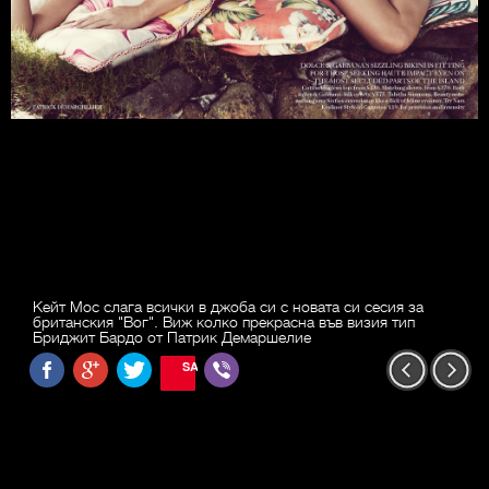
Кейт Мос слага всички в джоба си с новата си сесия за
британския "Вог". Виж колко прекрасна във визия тип
Бриджит Бардо от Патрик Демаршелие
SAVE