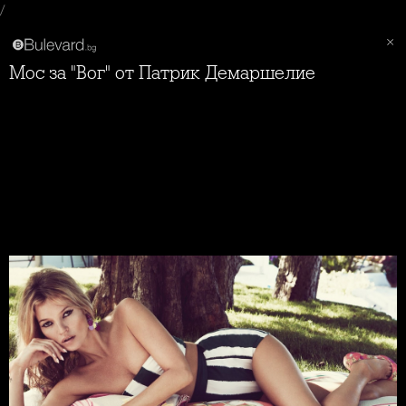
/
Мос за "Вог" от Патрик Демаршелие