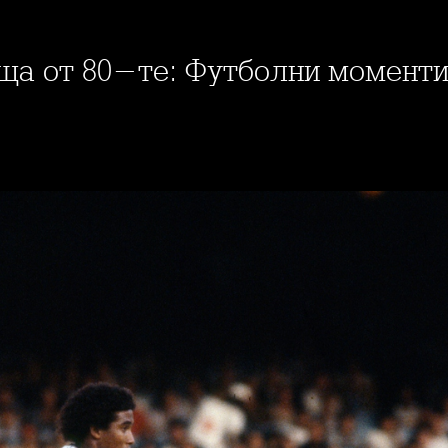
еща от 80-те: Футболни момент