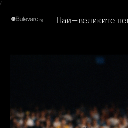
/
Най-великите н