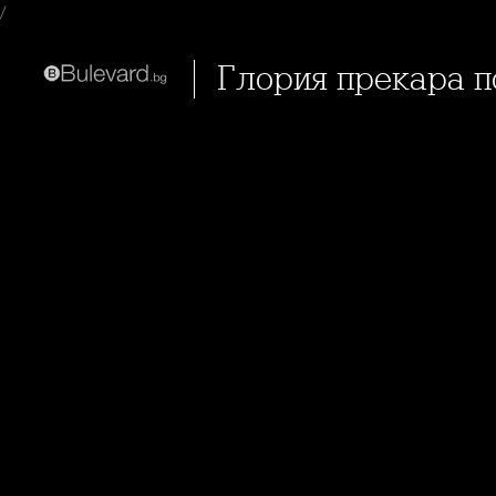
/
Глория прекара п