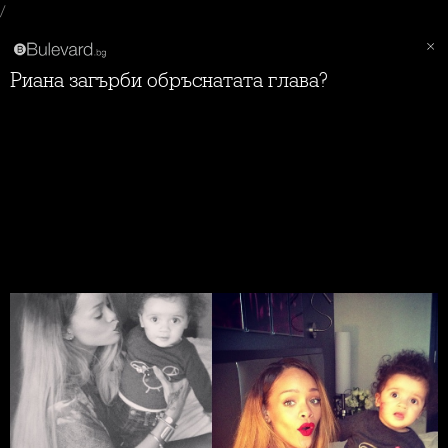
/
Риана загърби обръснатата глава?