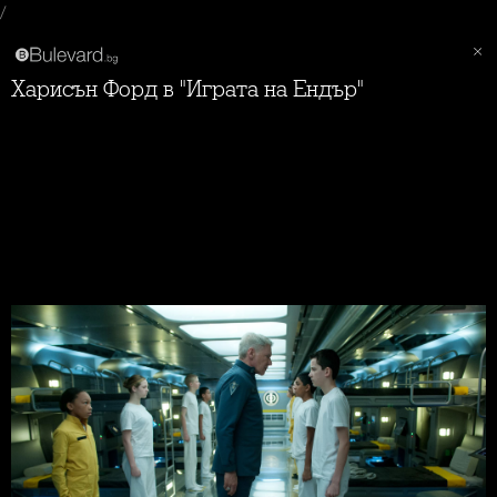
/
Харисън Форд в "Играта на Ендър"