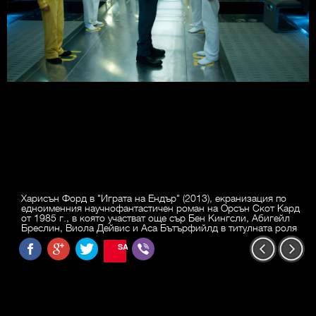
Харисън Форд в "Играта на Ендър" (2013), екранизация по
едноименния научнофантастичен роман на Орсън Скот Кард
от 1985 г., в която участват още сър Бен Кингсли, Абигейл
Бреслин, Виола Дейвис и Аса Бътърфийлд в титулната роля
SAVE