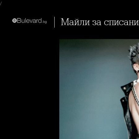
/
Майли за списан