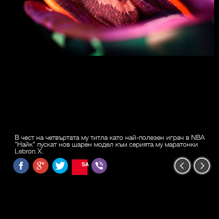
В чест на четвъртата му титла като най-полезен играч в NBA
"Найк" пускат нов шарен модел към серията му маратонки
Lebron X.
SAVE