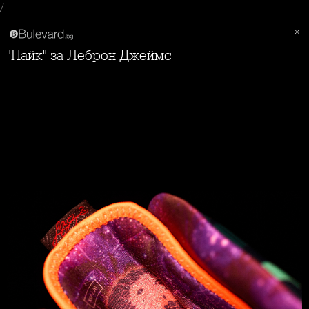
/
"Найк" за Леброн Джеймс