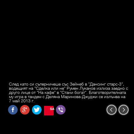
След като си съперничеше със Зейнеб в "Дансинг старс-3",
водещият на "Сделка или не" Румен Луканов излиза заедно с
друго лице от "На кафе" в "Стани богат". Благотворителната
му игра в тандем с Деляна Маринова-Джуджи се излъчва на
7 май 2013 г.
SAVE