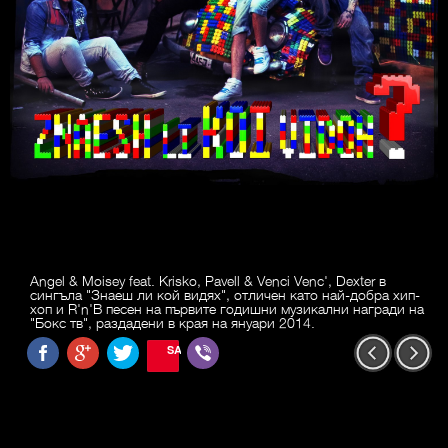
Angel & Moisey feat. Krisko, Pavell & Venci Venc', Dexter в
сингъла "Знаеш ли кой видях", отличен като най-добра хип-
хоп и R'n'B песен на първите годишни музикални награди на
"Бокс тв", раздадени в края на януари 2014.
SAVE