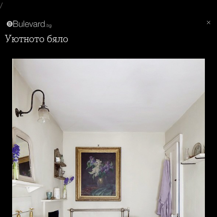
/
Уютното бяло