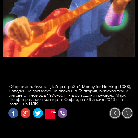
Сборният албум на "Дайър стрейтс" Money for Nothing (1988),
издаден на грамофонна плоча и в България, включва техни
хитове от периода 1978-85 г. - а 25 години по-късно Марк
Нопфлър изнася концерт в София, на 29 април 2013 г., в
зала 1 на НДК
SAVE