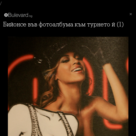
/
Бийонсе във фотоалбума към турнето й (1)