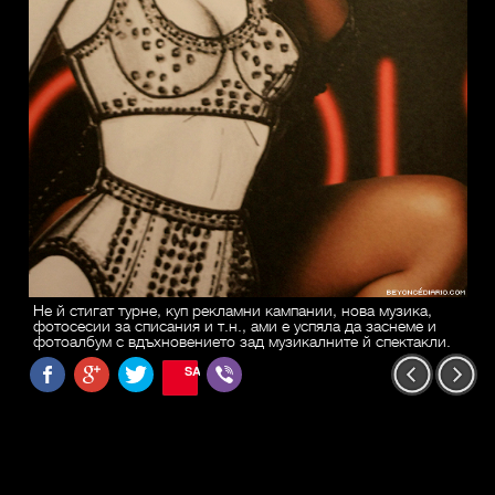
Не й стигат турне, куп рекламни кампании, нова музика,
фотосесии за списания и т.н., ами е успяла да заснеме и
фотоалбум с вдъхновението зад музикалните й спектакли.
SAVE