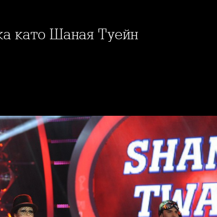
ка като Шаная Туейн