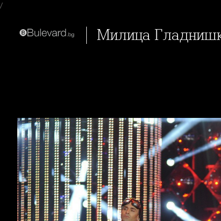
/
Милица Гладниш