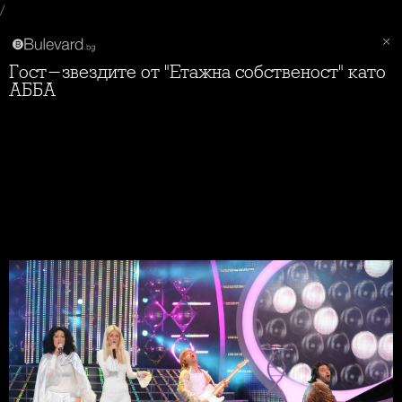
/
Гост-звездите от "Етажна собственост" като
АББА