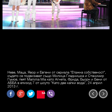
Неве, Маца, Явор и Евгени от сериала "Етажна собственост",
където се подвизават също Милица Гладнишка и Станимир
Гъмов, пеят Mamma Mia като Агнета, Фрида, Бьорн и Бени от
АББА в епизод 7 от шоуто "Като две капки вода", 24 април
2013 г.
SAVE