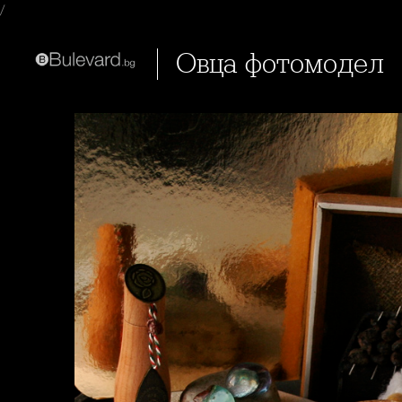
/
Овца фотомодел