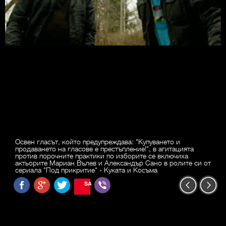
Освен гласът, който предупреждава: "Купуването и
продаването на гласове е престъпление!", в агитацията
против порочните практики по изборите се включиха
актьорите Мариан Вълев и Александър Сано в ролите си от
сериала "Под прикритие" - Куката и Косъма
SAVE