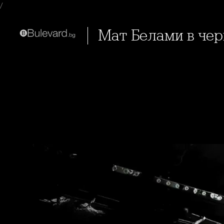
/
Мат Белами в ч