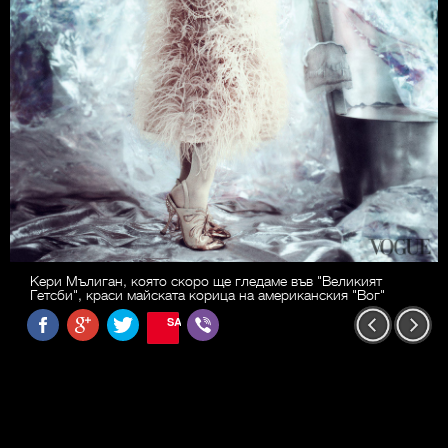
Кери Мълиган, която скоро ще гледаме във "Великият
Гетсби", краси майската корица на американския "Вог"
SAVE