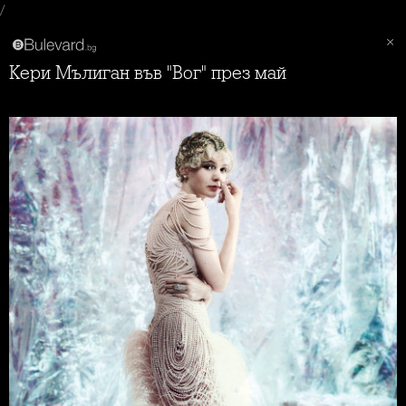
/
Кери Мълиган във "Вог" през май