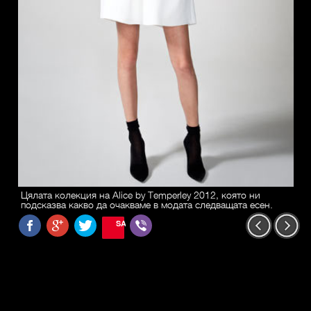
Цялата колекция на Alice by Temperley 2012, която ни
подсказва какво да очакваме в модата следващата есен.
SAVE