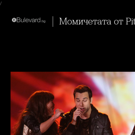
/
Момичетата от P