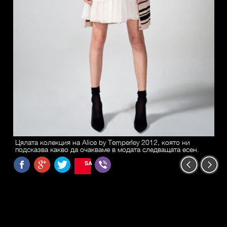
Цялата колекция на Alice by Temperley 2012, която ни
подсказва какво да очакваме в модата следващата есен.
SAVE