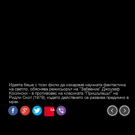
Идеята беше с този филм да изкараме научната фантастика
на светло, обяснява режисьорът на "Забвение" Джоузеф
Косински - в противовес на класиката "Пришълецът" на
Ридли Скот (1979), където действието се развива предимно в
мрак
SAVE