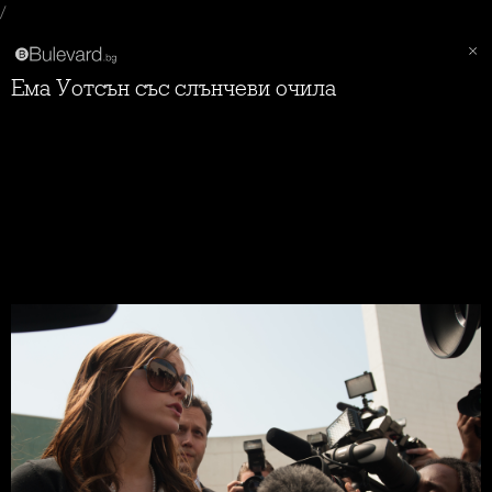
/
Ема Уотсън със слънчеви очила