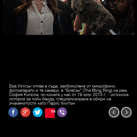
Ема Уотсън отива в съда, заобиколена от микрофони,
фотоапарати и тв камери, в "Блясък" (The Bling Ring) на реж.
София Копола, по кината у нас от 19 юли 2013 г. - истинска
история за тийн банда, специализирана в обири на
знаменитости като Парис Хилтън
SAVE