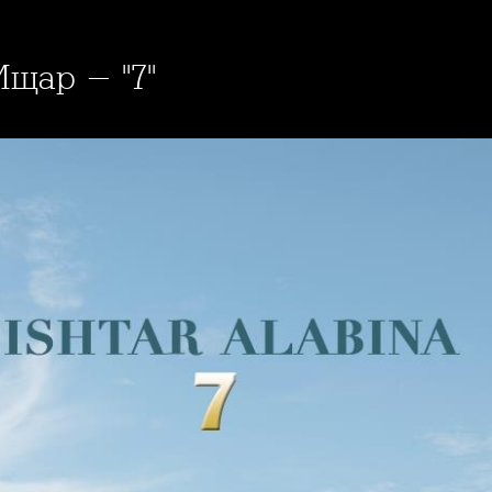
Ищар - "7"