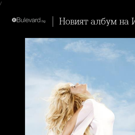
/
Новият албум на 