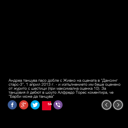
Андреа танцува пасо добле с Живко на сцената в "Дансинг
старс-3", 1 април 2013 г. - и изпълнението им беше оценено
от журито с шестици (при максимална оценка 10). За
танцовия й дебют в шоуто Алфредо Торес коментира, че
"Барби може да танцува"
SAVE