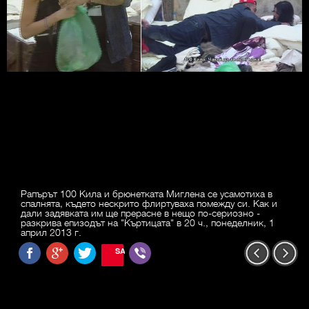
Рапърът 100 Кила и брюнетката Миглена се усамотиха в
спалнята, където нескрито флиртуваха помежду си. Как и
дали задявката им ще прерасне в нещо по-сериозно -
разкрива епизодът на "Къртицата" в 20 ч., понеделник, 1
април 2013 г.
SAVE