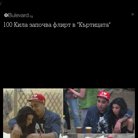
/
100 Кила започва флирт в "Къртицата"