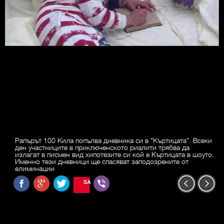
Рапърът 100 Кила попълва дневника си в "Къртицата". Всеки
ден участниците в приключенското риалити трябва да
излагат в писмен вид хипотезите си кой е Къртицата в шоуто.
Именно тези дневници ще спасяват заподозрените от
елиминации
SAVE