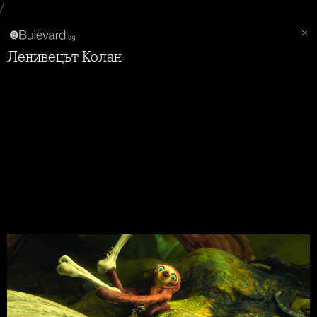
/
Ленивецът Колан