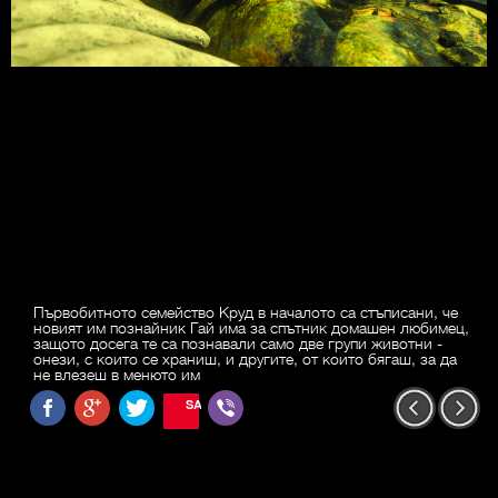
Първобитното семейство Круд в началото са стъписани, че
новият им познайник Гай има за спътник домашен любимец,
защото досега те са познавали само две групи животни -
онези, с които се храниш, и другите, от които бягаш, за да
не влезеш в менюто им
SAVE