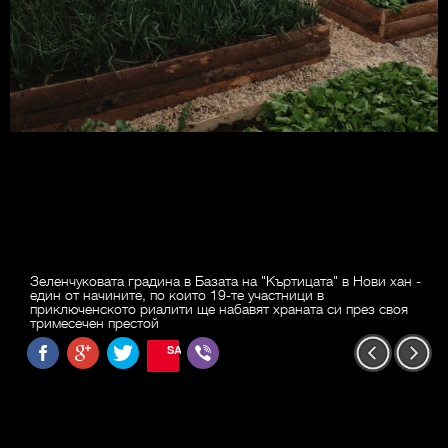
Зеленчуковата градина в Базата на "Къртицата" в Нови хан -
един от начините, по които 19-те участници в
приключенското риалити ще набавят храната си през своя
тримесечен престой
SAVE