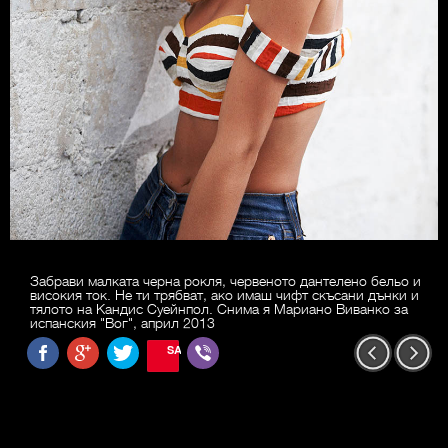
Забрави малката черна рокля, червеното дантелено бельо и
високия ток. Не ти трябват, ако имаш чифт скъсани дънки и
тялото на Кандис Суейнпол. Снима я Мариано Виванко за
испанския "Вог", април 2013
SAVE