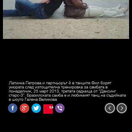
Латинка Петрова и партньорът й в танците Фил борят
умората след изтощителна тренировка за самбата в
понеделник, 25 март 2013, третата седмица от "Дансинг
старс-3". Бразилската самба е и любимият танц на съдийката
в шоуто Галена Великова
SAVE