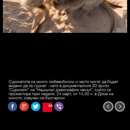
Сурикатите са много любвеобилни и често могат да бъдат
видени да се гушкат - като в документалния 3D филм
"Сурикати" на "Нашънъл джеографик ченъл", който се
прожектира тази неделя, 24 март, от 14,30 ч. в Дома на
киното, озвучен на български
SAVE