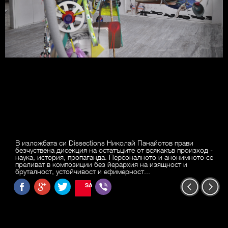
В изложбата си Dissections Николай Панайотов прави
безчуствена дисекция на остатъците от всякакъв произход -
наука, история, пропаганда. Персоналното и анонимното се
преливат в композиции без йерархия на изящност и
бруталност, устойчивост и ефимерност...
SAVE