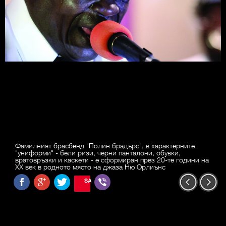
Фамилният брасбенд "Полин брадърс", в характерните
"униформи" - бели ризи, черни панталони, обувки,
вратовръзки и каскети - е сформиран през 20-те години на
ХХ век в родното място на джаза Ню Орлиънс
SAVE