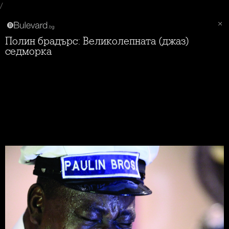
/
Полин брадърс: Великолепната (джаз)
седморка