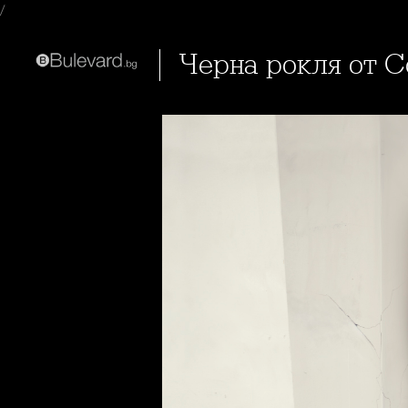
/
Черна рокля от C