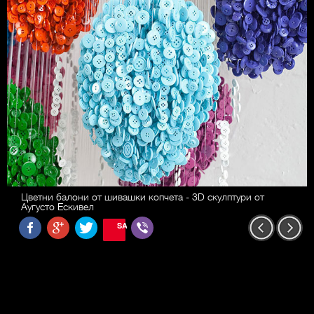
Цветни балони от шивашки копчета - 3D скулптури от
Аугусто Ескивел
SAVE