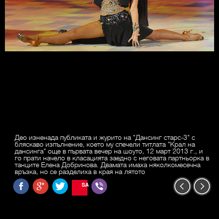
Део изненада публиката и журито на "Дансинг старс-3" с
бляскаво изпълнение, което му спечели титлата "Крал на
дансинга" още в първата вечер на шоуто, 12 март 2013 г., и
го прати начело в класацията заедно с неговата партньорка в
танците Елена Добринова. Двамата имаха няколкомесечна
връзка, но се разделиха в края на лятото
SAVE