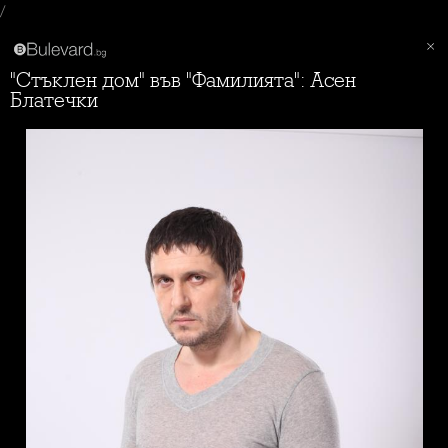
/
"Стъклен дом" във "Фамилията": Асен
Блатечки