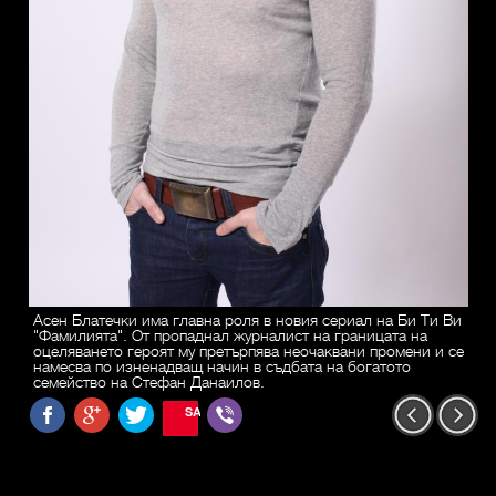
Асен Блатечки има главна роля в новия сериал на Би Ти Ви
"Фамилията". От пропаднал журналист на границата на
оцеляването героят му претърпява неочаквани промени и се
намесва по изненадващ начин в съдбата на богатото
семейство на Стефан Данаилов.
SAVE