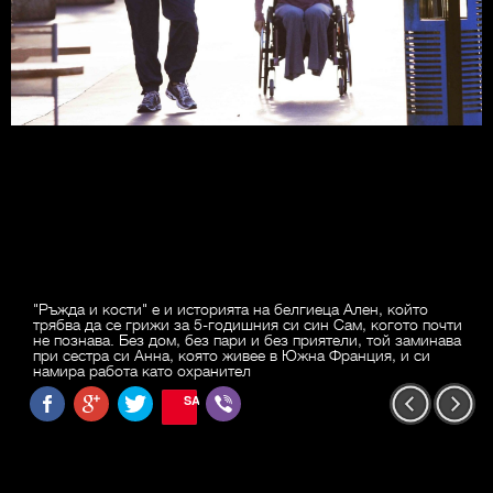
"Ръжда и кости" е и историята на белгиеца Ален, който
трябва да се грижи за 5-годишния си син Сам, когото почти
не познава. Без дом, без пари и без приятели, той заминава
при сестра си Анна, която живее в Южна Франция, и си
намира работа като охранител
SAVE