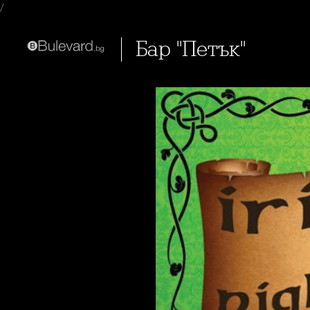
/
Бар "Петък"