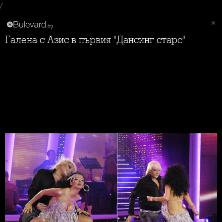
/
Галена с Азис в първия "Дансинг старс"