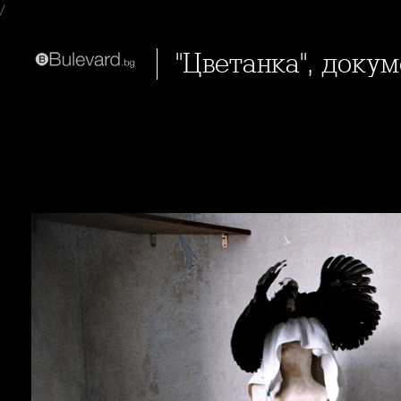
/
"Цветанка", до