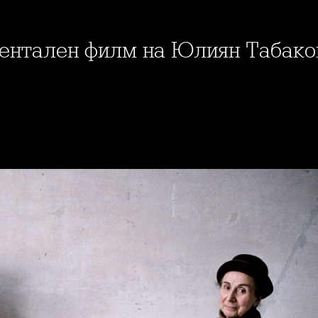
кументален филм на Юлиян Табако