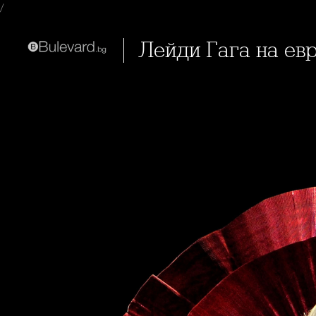
/
Лейди Гага на е