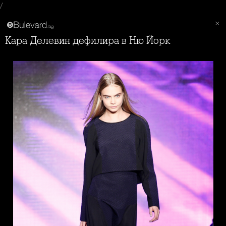
/
Кара Делевин дефилира в Ню Йорк