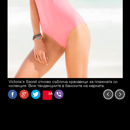
Victoria's Secret отново съблича красавици за плажната си
колекция. Виж тенденциите в банските на марката.
SAVE