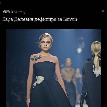
/
Кара Делевин дефилира за Lanvin