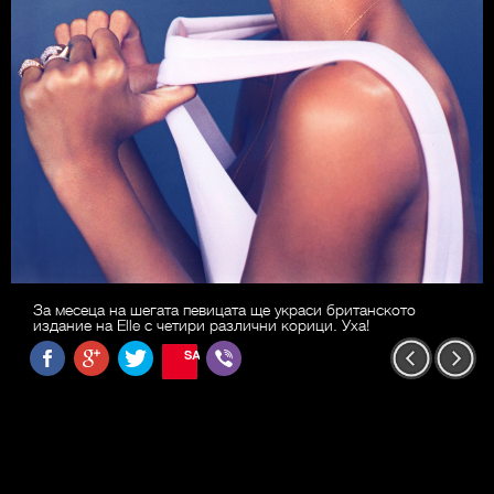
За месеца на шегата певицата ще украси британското
издание на Elle с четири различни корици. Уха!
SAVE