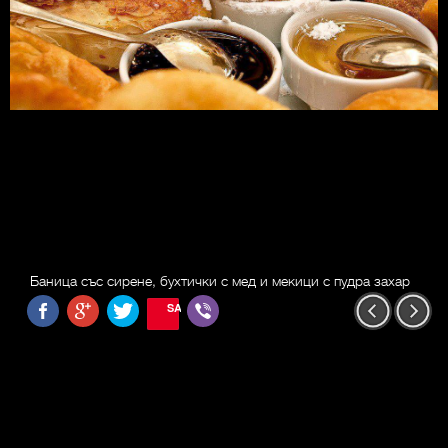
Баница със сирене, бухтички с мед и мекици с пудра захар
SAVE